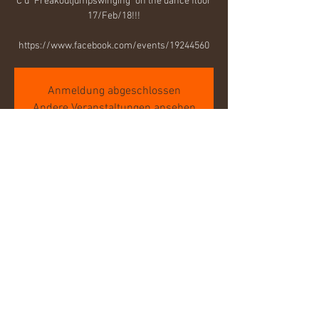
C u "Freakoutjumpswinging" on the dance floor
17/Feb/18!!!
https://www.facebook.com/events/19244560
Anmeldung abgeschlossen
Andere Veranstaltungen ansehen
Zeit & Ort
17. Feb. 2018, 20:00
Forum Gestaltung e. V., Brandenburger Str. 10,
39104 Magdeburg, Deutschland
Diese Veranstaltung teilen