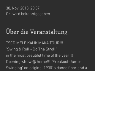
30. Nov. 2018, 20:37
Ort wird bekanntgegeben
Über die Veranstaltung
TSCD MELE KALIKIMAKA TOUR!!!
"Swing & Roll - Do The Stroll"
in the most beautiful time of the year!!!
Opening-show @ home!!! "Freakout-Jump-
Swinging" on original 1930´s dance floor and a 
lot of specials!?!
Be prepared 2 enter the Winter Wonder Land!!! 
♥
Doors open: 20:30 Uhr
Mehr anzeigen
Tickets