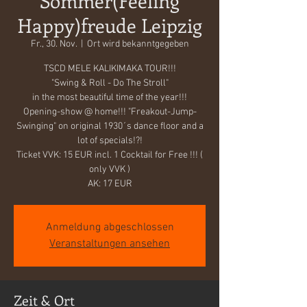
Sommer(Feeling
Happy)freude Leipzig
Fr., 30. Nov.
  |  
Ort wird bekanntgegeben
TSCD MELE KALIKIMAKA TOUR!!!
"Swing & Roll - Do The Stroll"
in the most beautiful time of the year!!!
Opening-show @ home!!! "Freakout-Jump-
Swinging" on original 1930´s dance floor and a
lot of specials!?!
Ticket VVK: 15 EUR incl. 1 Cocktail for Free !!! (
only VVK )
AK: 17 EUR
Anmeldung abgeschlossen
Veranstaltungen ansehen
Zeit & Ort