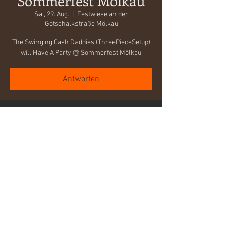
Sommerfest Mölkau
Sa., 29. Aug.
  |  
Festwiese an der
Gotschalkstraße Mölkau
The Swinging Cash Daddies (ThreePieceSetup)
will Have A Party @ Sommerfest Mölkau
Antworten
Zeit & Ort
29. Aug. 2026, 20:37 – 21:37
Festwiese an der Gotschalkstraße Mölkau,
Festwiese an der Gotschalkstraße, 04316
Leipzig
Antworten