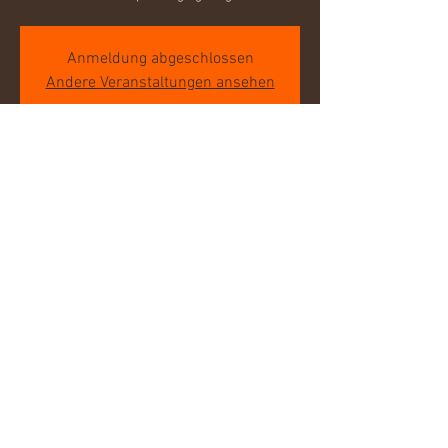
Anmeldung abgeschlossen
Andere Veranstaltungen ansehen
Zeit & Ort
01. März 2018, 11:00
Parkweg 1A, Parkweg 1A, 39175 Biederitz,
Deutschland
Diese Veranstaltung teilen