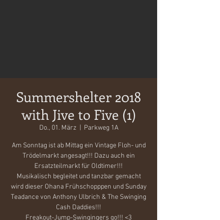
Summershelter 2018
with Jive to Five (1)
Do., 01. März
  |  
Parkweg 1A
Am Sonntag ist ab Mittag ein Vintage Floh- und
Trödelmarkt angesagt!!! Dazu auch ein
Ersatzteilmarkt für Oldtimer!!!
Musikalisch begleitet und tanzbar gemacht
wird dieser Ohana Frühschopppen und Sunday
Teadance von Anthony Ulbrich & The Swinging
Cash Daddies!!!
Freakout-Jump-Swingingers go!!! <3